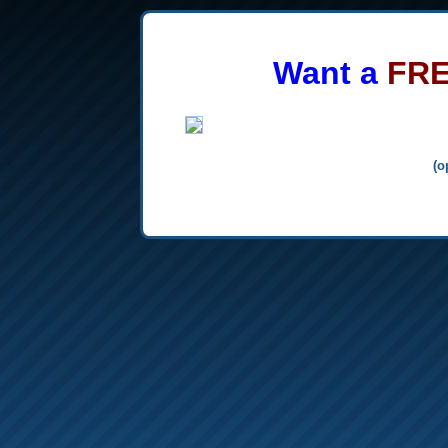
Want a
FR
(o