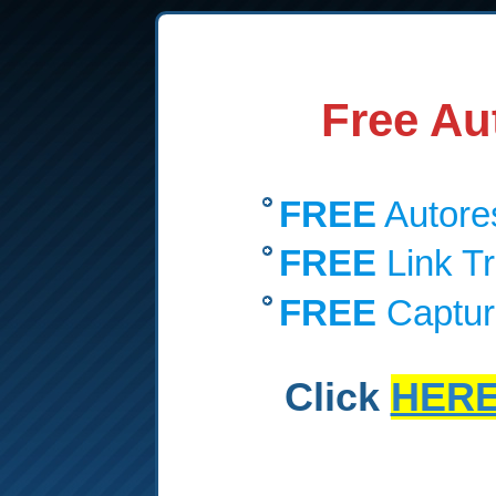
Free Au
FREE
Autore
FREE
Link T
FREE
Captur
Click
HER